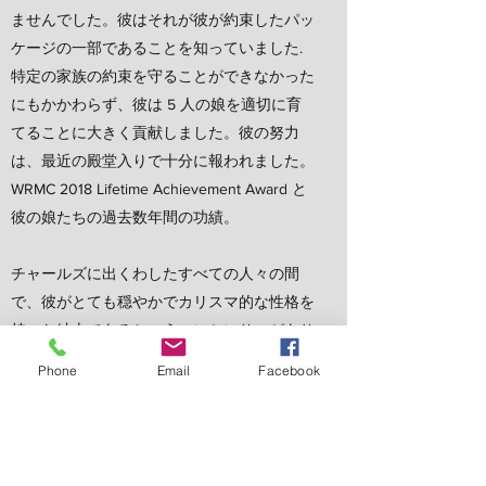
ませんでした。彼はそれが彼が約束したパッ
ケージの一部であることを知っていました.
特定の家族の約束を守ることができなかった
にもかかわらず、彼は 5 人の娘を適切に育
てることに大きく貢献しました。彼の努力
は、最近の殿堂入りで十分に報われました。
WRMC 2018 Lifetime Achievement Award と
彼の娘たちの過去数年間の功績。
チャールズに出くわしたすべての人々の間
で、彼がとても穏やかでカリスマ的な性格を
持った紳士であるというコンセンサスがあり
ます.彼の性格は、彼が足を踏み入れたすべ
Phone
Email
Facebook
ての場所に命を吹き込む色の爆発でした. す
べての部屋は社交の集まりであり、友人や愛
する人と質の高い時間を楽しむ機会でした.
彼がたまたまいたすべての場所が新しい知人