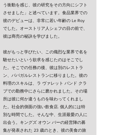
う衝動を感じ、彼の研究をその方向にシフト
させました」と述べています。食品業界での
彼のデビューは、非常に若い年齢の Le Roy
でした。オーストリア人シェフの目の前で、
彼は商売の秘訣を学びました。
彼がもっと学びたい、この熾烈な業界で名を
馳せたいという欲求を感じたのはそこでし
た。そこでの任務の後、彼は別のレストラ
ン、パパガルレストランに移りました。彼の
料理のスキルは、ラ ヴァレット バンド クラ
ブでの勤務中にさらに磨かれました。その場
所は彼に何か違うものを味わってくれまし
た。社会的側面の強い飲食店.
個人的には特
別な時間でした。そんな中、生涯最愛の人に
出会う。キングズ オウン バーの経営陣の募
集が発表された 23 歳のとき、彼の美食の旅