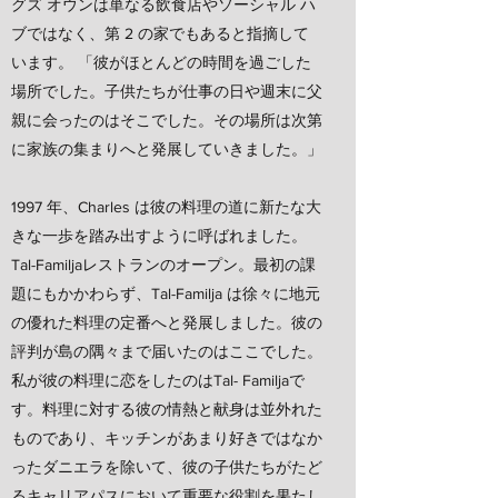
グズ オウンは単なる飲食店やソーシャル ハ
ブではなく、第 2 の家でもあると指摘して
います。 「彼がほとんどの時間を過ごした
場所でした。子供たちが仕事の日や週末に父
親に会ったのはそこでした。その場所は次第
に家族の集まりへと発展していきました。」
1997 年、Charles は彼の料理の道に新たな大
きな一歩を踏み出すように呼ばれました。
Tal-Familjaレストランのオープン。最初の課
題にもかかわらず、Tal-Familja は徐々に地元
の優れた料理の定番へと発展しました。彼の
評判が島の隅々まで届いたのはここでした。
私が彼の料理に恋をしたのはTal- Familjaで
す。料理に対する彼の情熱と献身は並外れた
ものであり、キッチンがあまり好きではなか
ったダニエラを除いて、彼の子供たちがたど
るキャリアパスにおいて重要な役割を果たし