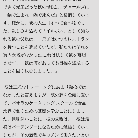
できて光栄だった彼の母親は、チャールズは
「鍋で生まれ、鍋で死んだ」と指摘していま
す。確かに、彼の人生はすべて食べ物でし
た。親しみを込めて「イルボス」として知ら
れる彼の父親は、「息子はいつもレストラン
を持つことを夢見ていたが、私たちはそれを
買う余裕がなかった.これは決して彼を落胆
させず、「彼は何があっても目標を達成する
ことを固く決心しました。」
彼は正式なトレーニングにあまり熱心では
なかったと言えますが、彼の夢を念頭に置い
て、パオラのケータリング スクールで食品
業界で働くための基礎を学ぶことにしまし
た。興味深いことに、彼の父親は、「彼は最
初はバーテンダーになるために勉強していま
したが、その過程でキッチンで働きたいとい