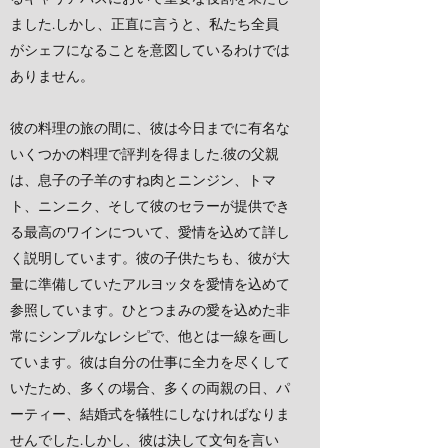
ました.しかし、正直に言うと、私たち全員
がシェフになることを意図しているわけでは
ありません。
彼の料理の旅の間に、彼は今日までに有名な
いくつかの料理で評判を得ました.彼の父親
は、息子の子羊のすね肉とニンジン、トマ
ト、ニンニク、そして彼のセラーが提供でき
る最高のワインについて、愛情を込めて詳し
く説明しています。彼の子供たちも、彼が大
量に準備していたアルヨッタを愛情を込めて
参照しています。ひとつまみの愛を込めた非
常にシンプルなレシピで、他とは一線を画し
ています。彼は自分の仕事に全力を尽くして
いたため、多くの場合、多くの両親の日、パ
ーティー、結婚式を犠牲にしなければなりま
せんでした.しかし、彼は決して文句を言い