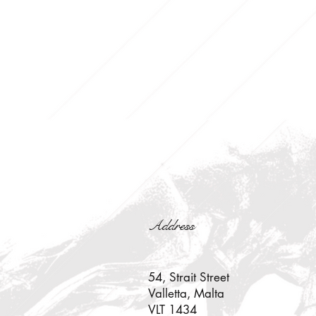
Address
54, Strait Street
Valletta, Malta
VLT 1434