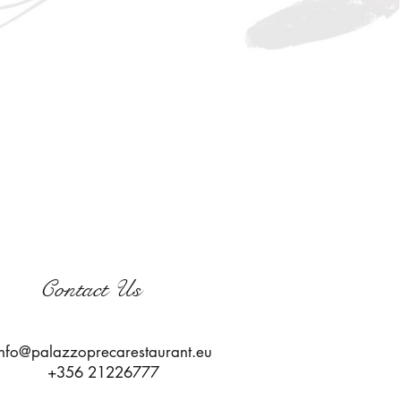
Contact Us
info@palazzoprecarestaurant.eu
+356 21226777