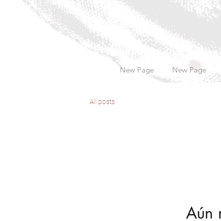
New Page
New Page
All posts
Aún 