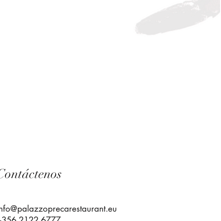
Contáctenos
info@palazzoprecarestaurant.eu
+356 2122 6777