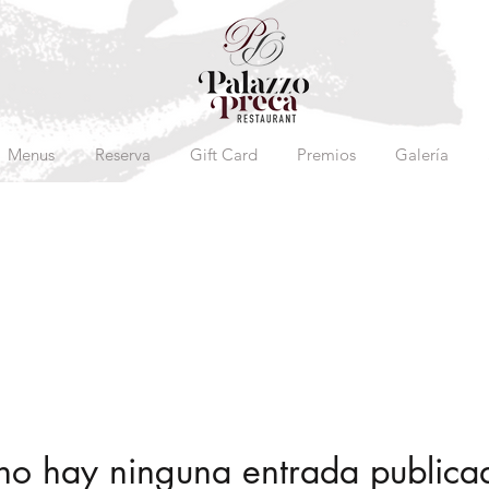
Menus
Reserva
Gift Card
Premios
Galería
no hay ninguna entrada publica