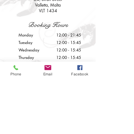
Valletta, Malta
VLT 1434
Booking Hours
Monday
12:00 - 21:45
Tuesday
12:00 - 15:45
Wednesday
12:00 - 15
:45
Thursday
12:00 - 15
:45
Friday
12:00 - 21
:45
Saturday
12:00 - 21
:45
Phone
Email
Facebook
Sunday
Closed
Contact Us
info@palazzoprecarestaurant.eu
+356 21226777