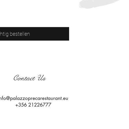
htig bestellen
Contact Us
info@palazzoprecarestaurant.eu
+356 21226777