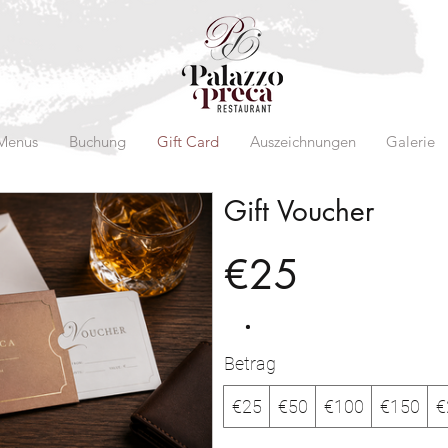
Menus
Buchung
Gift Card
Auszeichnungen
Galerie
Gift Voucher
€25
Betrag
€25
€50
€100
€150
€